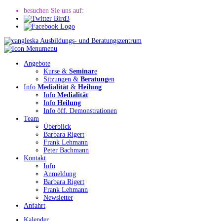
besuchen Sie uns auf:
menu
Angebote
Kurse &
Seminar
e
Sitzungen &
Beratung
en
Info
Medialität
&
Heilung
Info
Medialität
Info
Heilung
Info öff. Demonstrationen
Team
Überblick
Barbara Rigert
Frank Lehmann
Peter Bachmann
Kontakt
Info
Anmeldung
Barbara Rigert
Frank Lehmann
Newsletter
Anfahrt
Kalender